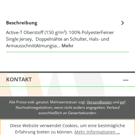
Beschreibung
Active-T Oberstoff (150 g/m²): 100% PolyesterFeiner
Single Jersey, Doppelnähte an Schulter, Hals- und
ArmausschnittAtmungsa…
Mehr
KONTAKT
Alle Preise exkl. gesetzl. Mehrwertsteuer zzgl.
Versandkosten
und ggf.
Nachnahmegebühren, wenn nicht anders angegeben. Verkauf
ausschließlich an Gewerbekunden.
Diese Website verwendet Cookies, um eine bestmögliche
Erfahrung bieten zu können.
Mehr Informationen ...