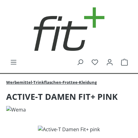
Zum Hauptinhalt springen
Du hast 0 Produk
Ware
Werbemittel-Trinkflaschen-Frottee-Kleidung
ACTIVE-T DAMEN FIT+ PINK
Bildergalerie überspringen