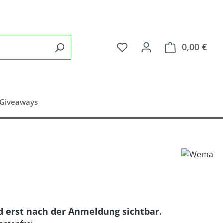
Du hast 0 Produkte auf 
0,00 €
Ware
 Giveaways
nd erst nach der Anmeldung sichtbar.