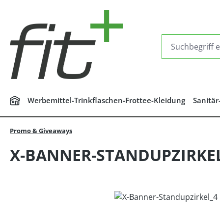
m Hauptinhalt springen
Zur Suche springen
Zur Hauptnavigation springen
Werbemittel-Trinkflaschen-Frottee-Kleidung
Sanitär
Promo & Giveaways
X-BANNER-STANDUPZIRKEL
Bildergalerie überspringen