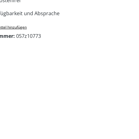
stenfrei
ügbarkeit und Absprache
ttel hinzufügen
ummer:
057z10773