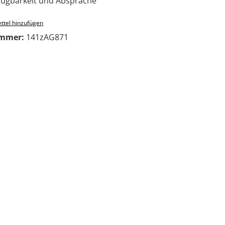
ügbarkeit und Absprache
ttel hinzufügen
ummer:
141zAG871