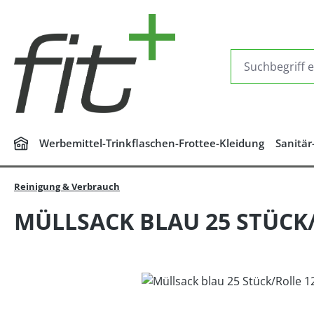
m Hauptinhalt springen
Zur Suche springen
Zur Hauptnavigation springen
Werbemittel-Trinkflaschen-Frottee-Kleidung
Sanitär
Reinigung & Verbrauch
MÜLLSACK BLAU 25 STÜCK/R
Bildergalerie überspringen