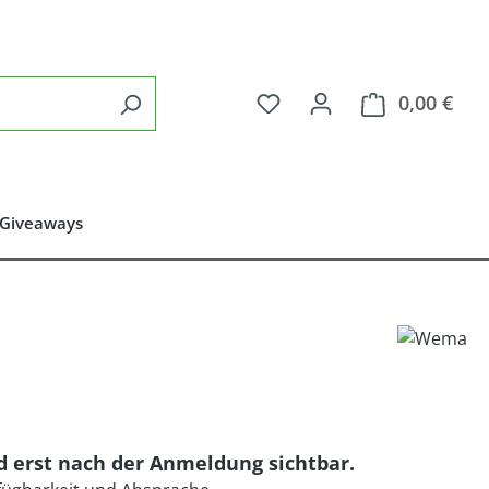
Du hast 0 Produkte auf 
0,00 €
Ware
 Giveaways
nd erst nach der Anmeldung sichtbar.