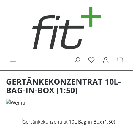
Zum Hauptinhalt springen
Du hast 0 Produk
Ware
GERTÄNKEKONZENTRAT 10L-
BAG-IN-BOX (1:50)
Bildergalerie überspringen