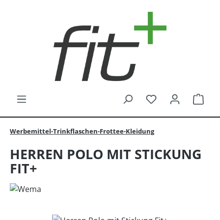
Zum Hauptinhalt springen
Du hast 0 Produk
Ware
Werbemittel-Trinkflaschen-Frottee-Kleidung
HERREN POLO MIT STICKUNG
FIT+