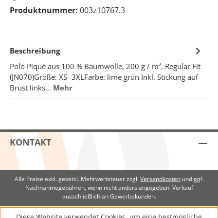
Produktnummer:
003z10767.3
Beschreibung
Polo Piqué aus 100 % Baumwolle, 200 g / m², Regular Fit
(JN070)Größe: XS -3XLFarbe: lime grün Inkl. Stickung auf
Brust links…
Mehr
KONTAKT
Alle Preise exkl. gesetzl. Mehrwertsteuer zzgl.
Versandkosten
und ggf.
Nachnahmegebühren, wenn nicht anders angegeben. Verkauf
ausschließlich an Gewerbekunden.
Diese Website verwendet Cookies, um eine bestmögliche